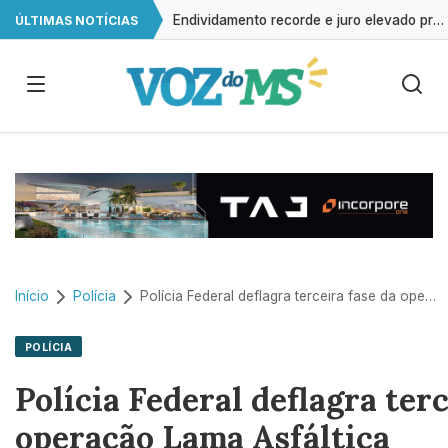
Endividamento recorde e juro elevado preocupam setores da economia
ÚLTIMAS NOTÍCIAS
Antimicrobianos viram desafio para pecuária brasileira
Remédios em falta: A irregularidade do abastecimento de psicotrópicos
Endividamento bate recorde mas Desenrola 2.0 abre espaço para reorganização financeira
Início
Polícia
Polícia Federal deflagra terceira fase da operação Lama Asfáltica
POLÍCIA
Polícia Federal deflagra terc
operação Lama Asfáltica