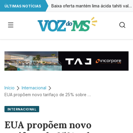
Baixa oferta mantém lima ácida tahiti valorizada, aponta CEPEA
ÚLTIMAS NOTÍCIAS
Retiradas da poupança superam depósitos em R$ 7,15 bilhões em julho
Cirurgias plásticas de mama no SUS crescem mais de 50% em dez anos
A cada 2 horas, uma criança é registrada sem o nome do pai em MS
Início
Internacional
EUA propõem novo tarifaço de 25% sobre mercadorias do Brasil e miram Pix
INTERNACIONAL
EUA propõem novo