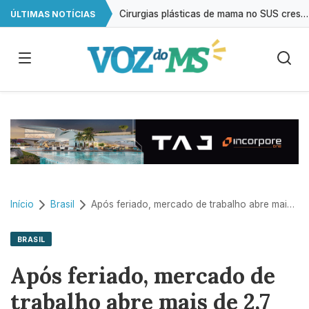
Cirurgias plásticas de mama no SUS crescem mais de 50% em dez anos
ÚLTIMAS NOTÍCIAS
A cada 2 horas, uma criança é registrada sem o nome do pai em MS
Início
Brasil
Após feriado, mercado de trabalho abre mais de 2,7 mil vagas em MS
BRASIL
Após feriado, mercado de
trabalho abre mais de 2,7