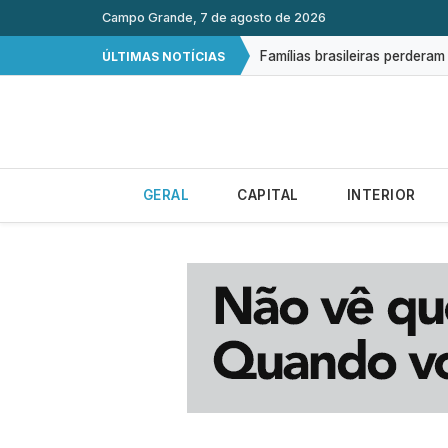
CNC: endividamento das famí
Campo Grande, 7 de agosto de 2026
Famílias brasileiras perdera
ÚLTIMAS NOTÍCIAS
Brasil tem 2º maior juro real
Procura por cursos de dron
Exame gratuito de ultrasson
GERAL
CAPITAL
INTERIOR