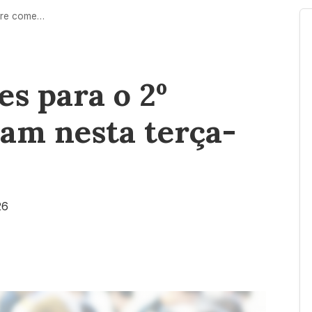
Prouni: inscrições para o 2º semestre começam nesta terça-feira (7)
es para o 2º
am nesta terça-
26