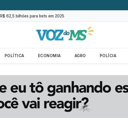
lias sobe para 82%, mas inadimplência cai
m R$ 62,5 bilhões para bets em 2025
 do mundo; veja ranking
es no campo cresce 146% em Mato Grosso do Sul
ografia será oferecido em Campo Grande
POLÍTICA
ECONOMIA
AGRO
POLÍCIA