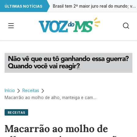
Brasil tem 2º maior juro real do mundo; veja ranking
ÚLTIMAS NOTÍCIAS
Procura por cursos de drones no campo cresce 146% em Mato Grosso do Sul
Exame gratuito de ultrassonografia será oferecido em Campo Grande
Impacto das telas na saúde mental já é debatido em 80% das escolas
Início
Receitas
Macarrão ao molho de alho, manteiga e camarão
RECEITAS
Macarrão ao molho de