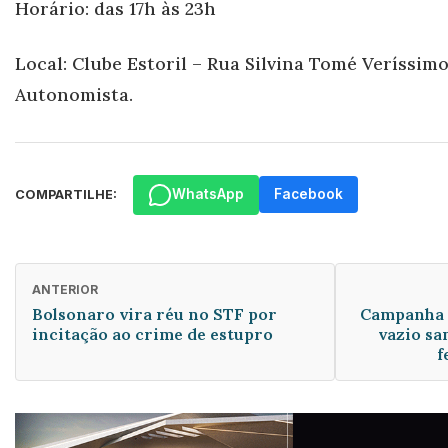
Horário: das 17h às 23h
Local: Clube Estoril – Rua Silvina Tomé Veríssimo
Autonomista.
WhatsApp
Facebook
COMPARTILHE:
ANTERIOR
Bolsonaro vira réu no STF por
Campanha 
incitação ao crime de estupro
vazio sa
f