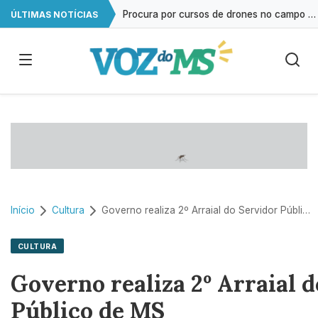
Procura por cursos de drones no campo cresce 146% em Mato Grosso do Sul
ÚLTIMAS NOTÍCIAS
Exame gratuito de ultrassonografia será oferecido em Campo Grande
Impacto das telas na saúde mental já é debatido em 80% das escolas
Estudo reforça que autismo resulta da interação entre múltiplos genes
Início
Cultura
Governo realiza 2º Arraial do Servidor Público de MS
CULTURA
Governo realiza 2º Arraial 
Público de MS