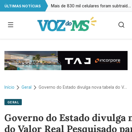
Mais de 830 mil celulares foram subtraídos em 2025, aponta relatório
ÚLTIMAS NOTÍCIAS
CNC: endividamento das famílias sobe para 82%, mas inadimplência cai
Famílias brasileiras perderam R$ 62,5 bilhões para bets em 2025
Brasil tem 2º maior juro real do mundo; veja ranking
Início
Geral
Governo do Estado divulga nova tabela do Valor Real Pesquisado para o feijão
GERAL
Governo do Estado divulga 
do Valor Real Pesquisado par