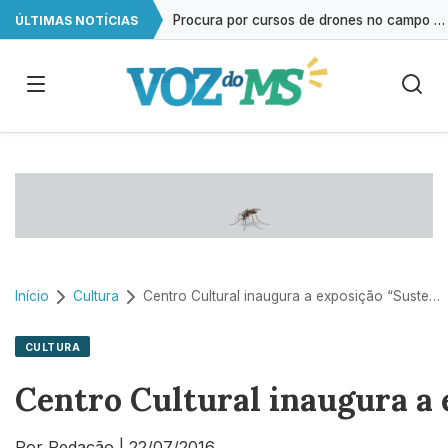
Procura por cursos de drones no campo cresce 146% em Mato Grosso do Sul
ÚLTIMAS NOTÍCIAS
Exame gratuito de ultrassonografia será oferecido em Campo Grande
Impacto das telas na saúde mental já é debatido em 80% das escolas
Estudo reforça que autismo resulta da interação entre múltiplos genes
Início
Cultura
Centro Cultural inaugura a exposição “Sustenidos Celestes” nesta sexta-feira
CULTURA
Centro Cultural inaugura a 
Por Redação
|
22/07/2016