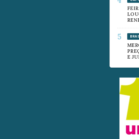
FEI
LOUÇ
REN
BRAS
MER
PRE
E J