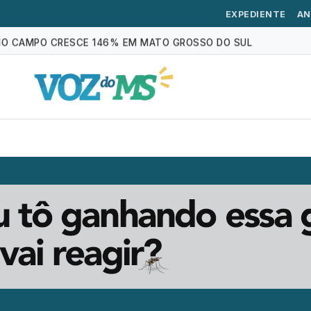
O MUNDO; VEJA RANKING
EXPEDIENTE
AN
NO CAMPO CRESCE 146% EM MATO GROSSO DO SUL
RAFIA SERÁ OFERECIDO EM CAMPO GRANDE
TAL JÁ É DEBATIDO EM 80% DAS ESCOLAS
ULTA DA INTERAÇÃO ENTRE MÚLTIPLOS GENES
A
ECONOMIA
AGRO
POLÍCIA
ESPORTE