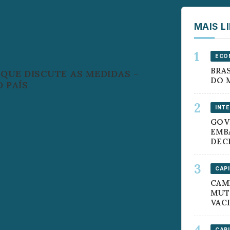
MAIS L
ECO
BRAS
 QUE DISCUTE AS MEDIDAS –
DO 
 PAÍS
INT
GOV
EMB
DEC
CAP
CAM
MUT
VAC
CAP