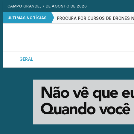
BRASIL TEM 2º MAIOR JURO REAL D
CAMPO GRANDE, 7 DE AGOSTO DE 2026
PROCURA POR CURSOS DE DRONES 
ÚLTIMAS NOTÍCIAS
EXAME GRATUITO DE ULTRASSONOG
IMPACTO DAS TELAS NA SAÚDE MEN
ESTUDO REFORÇA QUE AUTISMO RES
GERAL
CAPITAL
INTERIOR
POLÍTIC