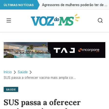
Agressores de mulheres poderão ter de usar tornozeleira rosa em Mato Grosso do Sul
ÚLTIMAS NOTÍCIAS
Queda no preço dos ovos reduz poder de compra do avicultor
Baixa oferta mantém lima ácida tahiti valorizada, aponta CEPEA
Retiradas da poupança superam depósitos em R$ 7,15 bilhões em julho
Início
Saúde
SUS passa a oferecer vacina mais ampla contra doença pneumocócica
SAÚDE
SUS passa a oferecer