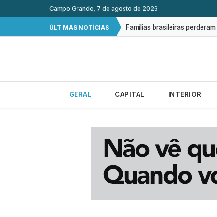
CNC: endividamento das famí
Campo Grande, 7 de agosto de 2026
Famílias brasileiras perdera
ÚLTIMAS NOTÍCIAS
Brasil tem 2º maior juro real
Procura por cursos de dron
Exame gratuito de ultrasson
GERAL
CAPITAL
INTERIOR