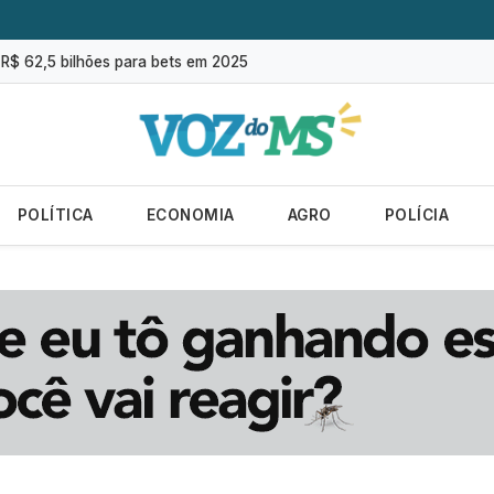
lias sobe para 82%, mas inadimplência cai
m R$ 62,5 bilhões para bets em 2025
 do mundo; veja ranking
es no campo cresce 146% em Mato Grosso do Sul
ografia será oferecido em Campo Grande
POLÍTICA
ECONOMIA
AGRO
POLÍCIA