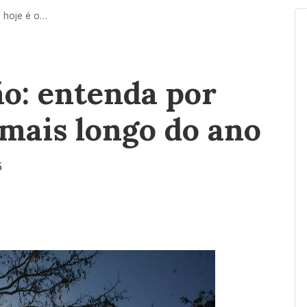
Solstício de verão: entenda por que hoje é o dia mais longo do ano
ão: entenda por
 mais longo do ano
5