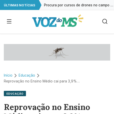
Procura por cursos de drones no campo cresce 146% em Mato Grosso do Sul
ÚLTIMAS NOTÍCIAS
Exame gratuito de ultrassonografia será oferecido em Campo Grande
Impacto das telas na saúde mental já é debatido em 80% das escolas
Estudo reforça que autismo resulta da interação entre múltiplos genes
Início
Educação
Reprovação no Ensino Médio cai para 3,9% em Mato Grosso do Sul
EDUCAÇÃO
Reprovação no Ensino