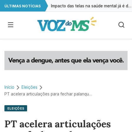
Impacto das telas na saúde mental já é debatido em 80% das escolas
ÚLTIMAS NOTÍCIAS
Estudo reforça que autismo resulta da interação entre múltiplos genes
Início
Eleições
PT acelera articulações para fechar palanques estaduais antes das restrições eleitorais
ELEIÇÕES
PT acelera articulações