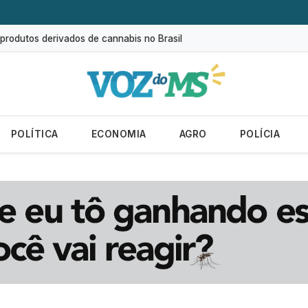
tos para carros a pessoas com deficiência
produtos derivados de cannabis no Brasil
e à dengue e vistoria 17 mil imóveis
l empresas ativas
ução de gastos com saúde são reflexos do saneamento em Campo G
POLÍTICA
ECONOMIA
AGRO
POLÍCIA