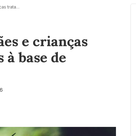
Projeto apoia mães e crianças atípicas tratadas à base de cannabis
ães e crianças
s à base de
26