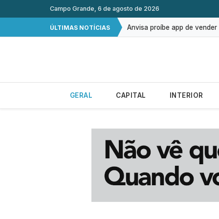
STF amplia isenção de impos
Campo Grande, 6 de agosto de 2026
Anvisa proíbe app de vender 
ÚLTIMAS NOTÍCIAS
Campo Grande reforça combat
Campo Grande supera 149 mi
Prevenção de doenças e red
GERAL
CAPITAL
INTERIOR