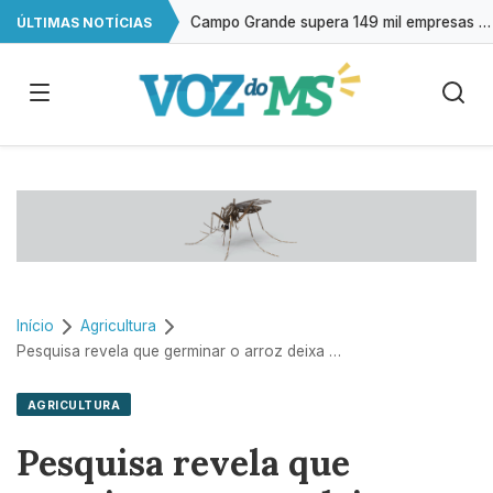
Campo Grande supera 149 mil empresas ativas
ÚLTIMAS NOTÍCIAS
Obesidade cresce no Brasil e SUS estuda incluir canetas emagrecedoras no tratamento
OMS diz que testes contra cepa do Ebola da RD Congo são promissores
Pela 1ª vez desde março, mercado reduz expectativa para Selic em 2026
Início
Agricultura
Pesquisa revela que germinar o arroz deixa o alimento mais saudável e nutritivo
AGRICULTURA
Pesquisa revela que