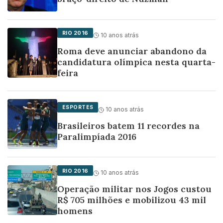
RIO 2016
10 anos atrás
Roma deve anunciar abandono da
candidatura olímpica nesta quarta-
feira
ESPORTES
10 anos atrás
Brasileiros batem 11 recordes na
Paralimpíada 2016
RIO 2016
10 anos atrás
Operação militar nos Jogos custou
R$ 705 milhões e mobilizou 43 mil
homens