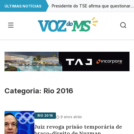
Presidente do TSE afirma que questionar urnas é ‘desconvidar’ eleitor da democracia
ÚLTIMAS NOTÍCIAS
Médicos do HRMS terão jornada reduzida para 24 horas semanais
Número de empresas cresce 44,6% em Campo Grande
Atraso na ampliação do teste do pezinho dificulta diagnóstico da AME
Categoria:
Rio 2016
RIO 2016
9 anos atrás
Juiz revoga prisão temporária de
braço-direito de Nuzman