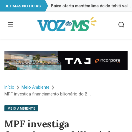
Baixa oferta mantém lima ácida tahiti valorizada, aponta CEPEA
ÚLTIMAS NOTÍCIAS
Retiradas da poupança superam depósitos em R$ 7,15 bilhões em julho
Cirurgias plásticas de mama no SUS crescem mais de 50% em dez anos
A cada 2 horas, uma criança é registrada sem o nome do pai em MS
Início
Meio Ambiente
MPF investiga financiamento bilionário do BNDES a mineradora no Pantanal
MEIO AMBIENTE
MPF investiga