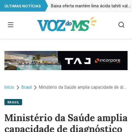
Baixa oferta mantém lima ácida tahiti valorizada, aponta CEPEA
ÚLTIMAS NOTÍCIAS
Retiradas da poupança superam depósitos em R$ 7,15 bilhões em julho
Cirurgias plásticas de mama no SUS crescem mais de 50% em dez anos
A cada 2 horas, uma criança é registrada sem o nome do pai em MS
Início
Brasil
Ministério da Saúde amplia capacidade de diagnóstico pelo SUS
BRASIL
Ministério da Saúde amplia
capacidade de diagnóstico