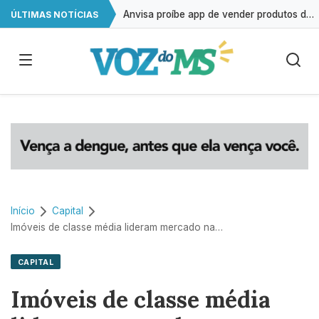
Anvisa proíbe app de vender produtos derivados de cannabis no Brasil
ÚLTIMAS NOTÍCIAS
Campo Grande reforça combate à dengue e vistoria 17 mil imóveis
Campo Grande supera 149 mil empresas ativas
Prevenção de doenças e redução de gastos com saúde são reflexos do saneamento em Campo Grande
Início
Capital
Imóveis de classe média lideram mercado na Capital, de R$ 350 mil a R$ 700 mil
CAPITAL
Imóveis de classe média