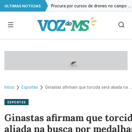
Procura por cursos de drones no campo cresce 146% em Mato Grosso do Sul
ÚLTIMAS NOTÍCIAS
Exame gratuito de ultrassonografia será oferecido em Campo Grande
Impacto das telas na saúde mental já é debatido em 80% das escolas
Estudo reforça que autismo resulta da interação entre múltiplos genes
Início
Esportes
Ginastas afirmam que torcida será aliada na busca por medalhas na R
ESPORTES
Ginastas afirmam que torcid
aliada na busca por medalha