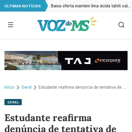
Baixa oferta mantém lima ácida tahiti valorizada, aponta CEPEA
ÚLTIMAS NOTÍCIAS
Retiradas da poupança superam depósitos em R$ 7,15 bilhões em julho
Cirurgias plásticas de mama no SUS crescem mais de 50% em dez anos
A cada 2 horas, uma criança é registrada sem o nome do pai em MS
Início
Geral
Estudante reafirma denúncia de tentativa de estupro contra Marco Feliciano
GERAL
Estudante reafirma
denúncia de tentativa de