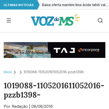
Baixa oferta mantém lima ácida tahiti valorizada, aponta CEPEA
ÚLTIMAS NOTÍCIAS
Retiradas da poupança superam depósitos em R$ 7,15 bilhões em julho
Cirurgias plásticas de mama no SUS crescem mais de 50% em dez anos
A cada 2 horas, uma criança é registrada sem o nome do pai em MS
Início
1019088-1105201611052016-pzzb1398-
1019088-1105201611052016-
pzzb1398-
Por Redação
|
08/08/2016