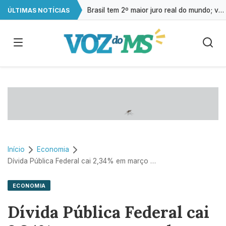
Brasil tem 2º maior juro real do mundo; veja ranking
ÚLTIMAS NOTÍCIAS
Procura por cursos de drones no campo cresce 146% em Mato Grosso do Sul
Exame gratuito de ultrassonografia será oferecido em Campo Grande
Impacto das telas na saúde mental já é debatido em 80% das escolas
Início
Economia
Dívida Pública Federal cai 2,34% em março e volta aos R$ 8,6 trilhões
ECONOMIA
Dívida Pública Federal cai