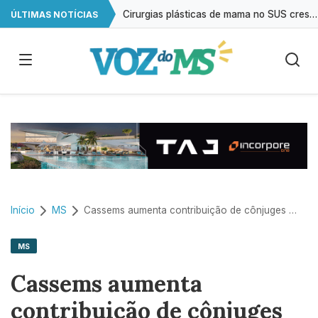
Cirurgias plásticas de mama no SUS crescem mais de 50% em dez anos
ÚLTIMAS NOTÍCIAS
A cada 2 horas, uma criança é registrada sem o nome do pai em MS
Início
MS
Cassems aumenta contribuição de cônjuges para R$ 450 após déficit milionário
MS
Cassems aumenta
contribuição de cônjuges