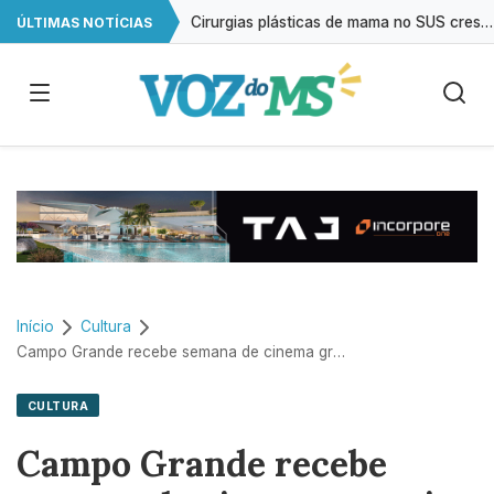
Cirurgias plásticas de mama no SUS crescem mais de 50% em dez anos
ÚLTIMAS NOTÍCIAS
A cada 2 horas, uma criança é registrada sem o nome do pai em MS
AGU pedirá na Justiça a retirada do Discord do ar
Mais de 830 mil celulares foram subtraídos em 2025, aponta relatório
Início
Cultura
Campo Grande recebe semana de cinema gratuito com produções do Brasil e de Cuba
CULTURA
Campo Grande recebe