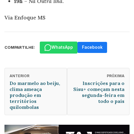
19h
–
Na Outra Ilha
.
Via Enfoque MS
WhatsApp
Facebook
COMPARTILHE:
ANTERIOR
PRÓXIMA
Do marmelo ao beiju,
Inscrições para o
clima ameaça
Sisu+ começam nesta
produção em
segunda-feira em
territórios
todo o país
quilombolas