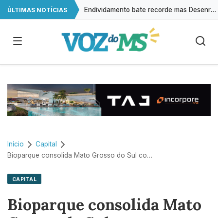
Endividamento bate recorde mas Desenrola 2.0 abre espaço para reorganização financeira
ÚLTIMAS NOTÍCIAS
Agressores de mulheres poderão ter de usar tornozeleira rosa em Mato Grosso do Sul
Calor aumenta no domingo e tempo segue seco em Mato Grosso do Sul
Queda no preço dos ovos reduz poder de compra do avicultor
Início
Capital
Bioparque consolida Mato Grosso do Sul como referência ambiental
CAPITAL
Bioparque consolida Mato