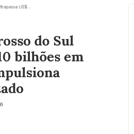
Agro de Mato Grosso do Sul ultrapassa US$ 10 bilhões em exportações e impulsiona economia do Estado
osso do Sul
10 bilhões em
mpulsiona
tado
26