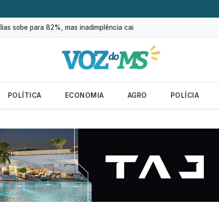
ram subtraídos em 2025, aponta relatório
lias sobe para 82%, mas inadimplência cai
m R$ 62,5 bilhões para bets em 2025
 do mundo; veja ranking
es no campo cresce 146% em Mato Grosso do Sul
POLÍTICA
ECONOMIA
AGRO
POLÍCIA