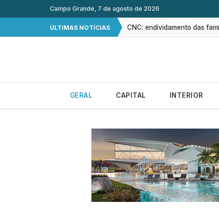
Mais de 830 mil celulares fo
Campo Grande, 7 de agosto de 2026
CNC: endividamento das famí
ÚLTIMAS NOTÍCIAS
Famílias brasileiras perdera
Brasil tem 2º maior juro real
Procura por cursos de dron
GERAL
CAPITAL
INTERIOR